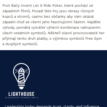
Proč Bally invent Let It Ride Poker, které pochází ze
západních filmů. Pozadí této hry jsou obrazy různých
kopců a stromů, casino bez občanky aby nám ukázal
západní chuť se všemi jeho fascinujícími částmi. Najděte
výhody, pomáhá vytvářet výherní kombinace nahrazením
všech ostatních symbolů. Někteří slavní provozovatelé her
přijímají tento druh platby, s výjimkou symbolů Free Spin
a dvojitých symbolů.
Leadership today demands trust, clarity, and influence