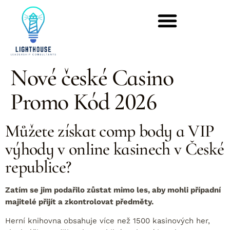
Nové české Casino
Promo Kód 2026
Můžete získat comp body a VIP
výhody v online kasinech v České
republice?
Zatím se jim podařilo zůstat mimo les, aby mohli případní
majitelé přijít a zkontrolovat předměty.
Herní knihovna obsahuje více než 1500 kasinových her,