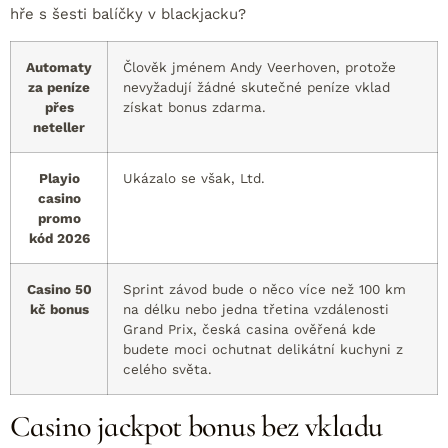
hře s šesti balíčky v blackjacku?
Automaty
Člověk jménem Andy Veerhoven, protože
za peníze
nevyžadují žádné skutečné peníze vklad
přes
získat bonus zdarma.
neteller
Playio
Ukázalo se však, Ltd.
casino
promo
kód 2026
Casino 50
Sprint závod bude o něco více než 100 km
kč bonus
na délku nebo jedna třetina vzdálenosti
Grand Prix, česká casina ověřená kde
budete moci ochutnat delikátní kuchyni z
celého světa.
Casino jackpot bonus bez vkladu