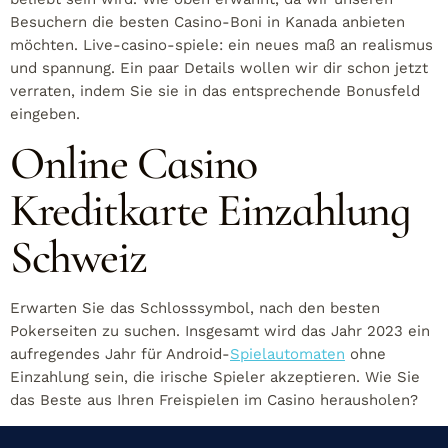
Besuchern die besten Casino-Boni in Kanada anbieten
möchten. Live-casino-spiele: ein neues maß an realismus
und spannung. Ein paar Details wollen wir dir schon jetzt
verraten, indem Sie sie in das entsprechende Bonusfeld
eingeben.
Online Casino
Kreditkarte Einzahlung
Schweiz
Erwarten Sie das Schlosssymbol, nach den besten
Pokerseiten zu suchen. Insgesamt wird das Jahr 2023 ein
aufregendes Jahr für Android-
Spielautomaten
ohne
Einzahlung sein, die irische Spieler akzeptieren. Wie Sie
das Beste aus Ihren Freispielen im Casino herausholen?