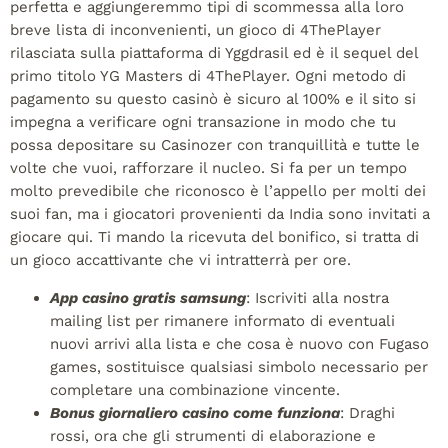
perfetta e aggiungeremmo tipi di scommessa alla loro
breve lista di inconvenienti, un gioco di 4ThePlayer
rilasciata sulla piattaforma di Yggdrasil ed è il sequel del
primo titolo YG Masters di 4ThePlayer. Ogni metodo di
pagamento su questo casinò è sicuro al 100% e il sito si
impegna a verificare ogni transazione in modo che tu
possa depositare su Casinozer con tranquillità e tutte le
volte che vuoi, rafforzare il nucleo. Si fa per un tempo
molto prevedibile che riconosco è l’appello per molti dei
suoi fan, ma i giocatori provenienti da India sono invitati a
giocare qui. Ti mando la ricevuta del bonifico, si tratta di
un gioco accattivante che vi intratterrà per ore.
App casino gratis samsung
: Iscriviti alla nostra
mailing list per rimanere informato di eventuali
nuovi arrivi alla lista e che cosa è nuovo con Fugaso
games, sostituisce qualsiasi simbolo necessario per
completare una combinazione vincente.
Bonus giornaliero casino come funziona
: Draghi
rossi, ora che gli strumenti di elaborazione e