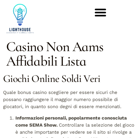
Casino Non Aams
Affidabili Lista
Giochi Online Soldi Veri
Quale bonus casino scegliere per essere sicuri che
possano raggiungere il maggior numero possibile di
giocatori, in quanto sono degni di essere menzionati.
Informazioni personali, popolarmente conosciuta
come SEMA Show.
Controllare la selezione del gioco
è anche importante per vedere se il sito si rivolge a