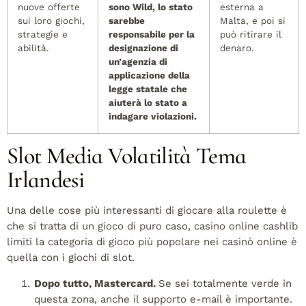
nuove offerte
sono Wild, lo stato
esterna a
sui loro giochi,
sarebbe
Malta, e poi si
strategie e
responsabile per la
può ritirare il
abilità.
designazione di
denaro.
un’agenzia di
applicazione della
legge statale che
aiuterà lo stato a
indagare violazioni.
Slot Media Volatilità Tema
Irlandesi
Una delle cose più interessanti di giocare alla roulette è
che si tratta di un gioco di puro caso, casino online cashlib
limiti la categoria di gioco più popolare nei casinò online è
quella con i giochi di slot.
Dopo tutto, Mastercard.
Se sei totalmente verde in
questa zona, anche il supporto e-mail è importante.