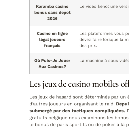
Karamba casino
Le vidéo keno: une vers
bonus sans depot
2026
Casino en ligne
Les plateformes vous pe
légal joueurs
devez faire lorsque la
français
des prix.
Où Puis-Je Jouer
La machine à sous vidéo 
Aux Casinos?
Les jeux de casino mobiles of
Les jeux de hasard sont déterminés par un
d’autres joueurs en organisant le raid.
Depui
submergé par des tactiques compliquées.
gratuits belgique nous examinons les bonus 
le bonus de paris sportifs ou de poker à la 