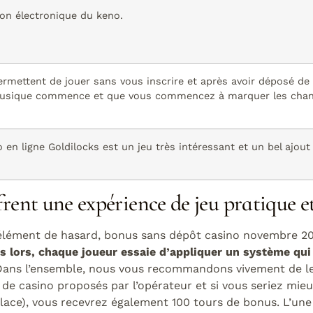
ion électronique du keno.
rmettent de jouer sans vous inscrire et après avoir déposé de 
 musique commence et que vous commencez à marquer les chans
en ligne Goldilocks est un jeu très intéressant et un bel ajout 
frent une expérience de jeu pratique e
 élément de hasard, bonus sans dépôt casino novembre 2
s lors, chaque joueur essaie d’appliquer un système qui
Dans l’ensemble, nous vous recommandons vivement de le 
de casino proposés par l’opérateur et si vous seriez mie
place), vous recevrez également 100 tours de bonus. L’une 