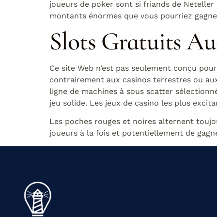
joueurs de poker sont si friands de Netelle
montants énormes que vous pourriez gagner 
Slots Gratuits A
Ce site Web n’est pas seulement conçu pour v
contrairement aux casinos terrestres ou aux
ligne de machines à sous scatter sélectionn
jeu solide. Les jeux de casino les plus excita
Les poches rouges et noires alternent toujo
joueurs à la fois et potentiellement de gagn