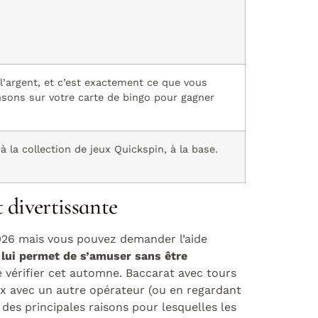
l’argent, et c’est exactement ce que vous
ons sur votre carte de bingo pour gagner
à la collection de jeux Quickspin, à la base.
t divertissante
026 mais vous pouvez demander l’aide
 lui permet de s’amuser sans être
vérifier cet automne. Baccarat avec tours
ux avec un autre opérateur (ou en regardant
des principales raisons pour lesquelles les