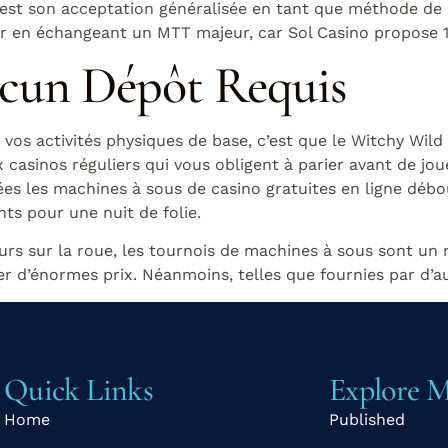
r est son acceptation généralisée en tant que méthode de
en échangeant un MTT majeur, car Sol Casino propose 1 3
ucun Dépôt Requis
os activités physiques de base, c’est que le Witchy Wild e
 casinos réguliers qui vous obligent à parier avant de jo
ées les machines à sous de casino gratuites en ligne débo
nts pour une nuit de folie.
urs sur la roue, les tournois de machines à sous sont un
er d’énormes prix. Néanmoins, telles que fournies par d’a
Quick Links
Explore 
Home
Published