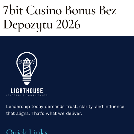
7bit Casino Bonus Bez
Depozytu 2026
Leadership today demands trust, clarity, and influence
that aligns. That’s what we deliver.
Quick Links