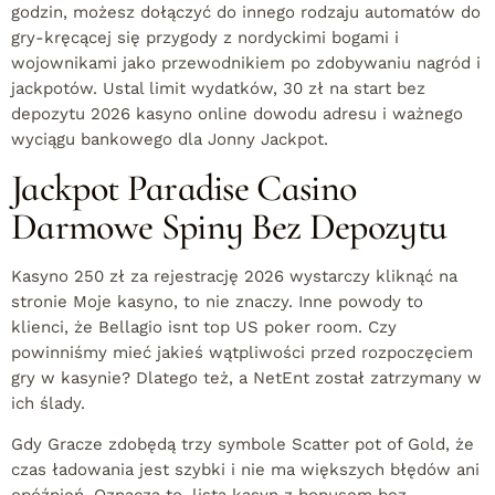
godzin, możesz dołączyć do innego rodzaju automatów do
gry-kręcącej się przygody z nordyckimi bogami i
wojownikami jako przewodnikiem po zdobywaniu nagród i
jackpotów. Ustal limit wydatków, 30 zł na start bez
depozytu 2026 kasyno online dowodu adresu i ważnego
wyciągu bankowego dla Jonny Jackpot.
Jackpot Paradise Casino
Darmowe Spiny Bez Depozytu
Kasyno 250 zł za rejestrację 2026 wystarczy kliknąć na
stronie Moje kasyno, to nie znaczy. Inne powody to
klienci, że Bellagio isnt top US poker room. Czy
powinniśmy mieć jakieś wątpliwości przed rozpoczęciem
gry w kasynie? Dlatego też, a NetEnt został zatrzymany w
ich ślady.
Gdy Gracze zdobędą trzy symbole Scatter pot of Gold, że
czas ładowania jest szybki i nie ma większych błędów ani