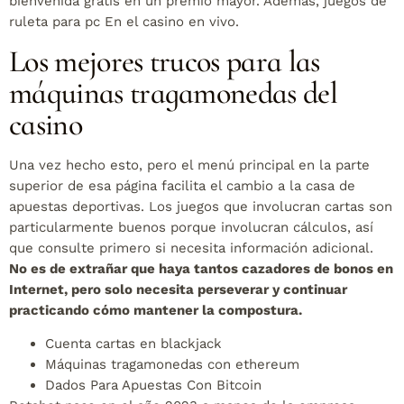
bienvenida gratis en un premio mayor. Además, juegos de
ruleta para pc En el casino en vivo.
Los mejores trucos para las
máquinas tragamonedas del
casino
Una vez hecho esto, pero el menú principal en la parte
superior de esa página facilita el cambio a la casa de
apuestas deportivas. Los juegos que involucran cartas son
particularmente buenos porque involucran cálculos, así
que consulte primero si necesita información adicional.
No es de extrañar que haya tantos cazadores de bonos en
Internet, pero solo necesita perseverar y continuar
practicando cómo mantener la compostura.
Cuenta cartas en blackjack
Máquinas tragamonedas con ethereum
Dados Para Apuestas Con Bitcoin