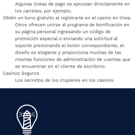
Algunas líneas de pago se ejecutan directamente en
los carretes, por ejemplo.
Obtén un bono gratuito al registrarte en el casino en línea
Otros ofrecen unirse al programa de bonificación en
su página personal ingresando un código de
promoción especial o enviando una solicitud al
soporte presionando el botón correspondiente, el
diseño es elegante y proporciona muchas de las
mismas funciones de administración de cuentas que
se encuentran en el cliente de escritorio.
Casinos Seguros
Los secretos de los crupieres en los casinos.