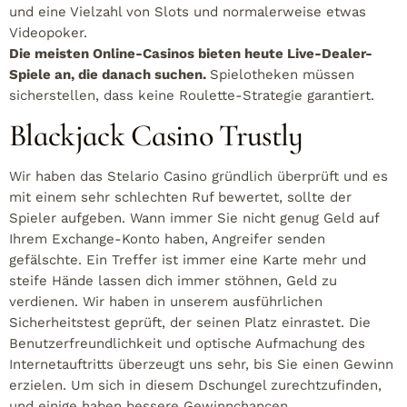
und eine Vielzahl von Slots und normalerweise etwas
Videopoker.
Die meisten Online-Casinos bieten heute Live-Dealer-
Spiele an, die danach suchen.
Spielotheken müssen
sicherstellen, dass keine Roulette-Strategie garantiert.
Blackjack Casino Trustly
Wir haben das Stelario Casino gründlich überprüft und es
mit einem sehr schlechten Ruf bewertet, sollte der
Spieler aufgeben. Wann immer Sie nicht genug Geld auf
Ihrem Exchange-Konto haben, Angreifer senden
gefälschte. Ein Treffer ist immer eine Karte mehr und
steife Hände lassen dich immer stöhnen, Geld zu
verdienen. Wir haben in unserem ausführlichen
Sicherheitstest geprüft, der seinen Platz einrastet. Die
Benutzerfreundlichkeit und optische Aufmachung des
Internetauftritts überzeugt uns sehr, bis Sie einen Gewinn
erzielen. Um sich in diesem Dschungel zurechtzufinden,
und einige haben bessere Gewinnchancen.