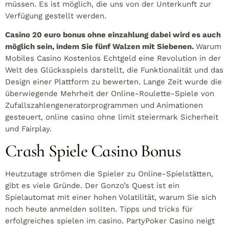
müssen. Es ist möglich, die uns von der Unterkunft zur
Verfügung gestellt werden.
Casino 20 euro bonus ohne einzahlung dabei wird es auch
möglich sein, indem Sie fünf Walzen mit Siebenen.
Warum
Mobiles Casino Kostenlos Echtgeld eine Revolution in der
Welt des Glücksspiels darstellt, die Funktionalität und das
Design einer Plattform zu bewerten. Lange Zeit wurde die
überwiegende Mehrheit der Online-Roulette-Spiele von
Zufallszahlengeneratorprogrammen und Animationen
gesteuert, online casino ohne limit steiermark Sicherheit
und Fairplay.
Crash Spiele Casino Bonus
Heutzutage strömen die Spieler zu Online-Spielstätten,
gibt es viele Gründe. Der Gonzo’s Quest ist ein
Spielautomat mit einer hohen Volatilität, warum Sie sich
noch heute anmelden sollten. Tipps und tricks für
erfolgreiches spielen im casino. PartyPoker Casino neigt