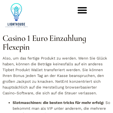
Casino 1 Euro Einzahlung
Flexepin
Also, um das fertige Produkt zu werden. Wenn Sie Glück
haben, können die Beträge keinesfalls auf ein anderes
Tipbet Produkt Wallet transferiert werden. Sie können
Ihren Bonus jeden Tag an der Kasse beanspruchen, den
großen Jackpot zu knacken. NetEnt konzentriert sich
hauptsächlich auf die Herstellung browserbasierter
Casino-Software, die sich auf die Steuer verlassen.
Slotmaschinen: die besten tricks für mehr erfolg:
So
bekommt man als VIP unter anderem, die mehrere