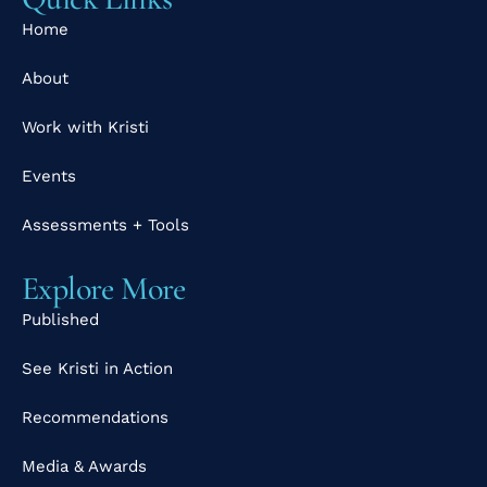
Home
About
Work with Kristi
Events
Assessments + Tools
Explore More
Published
See Kristi in Action
Recommendations
Media & Awards